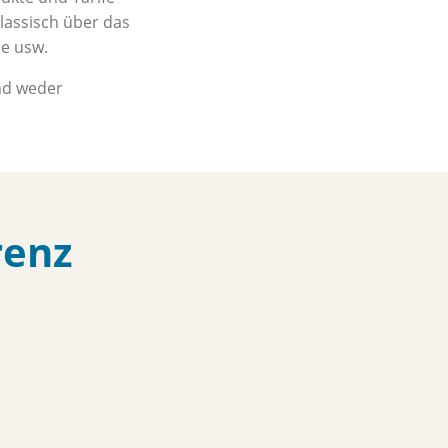
lassisch über das
pe usw.
nd weder
renz