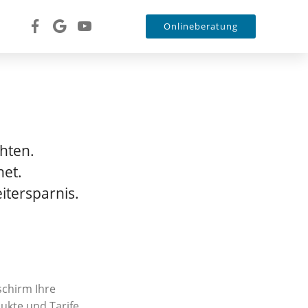
Onlineberatung
hten.
net.
itersparnis.
schirm Ihre
ukte und Tarife