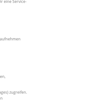
 eine Service-
l aufnehmen
iten,
ges) zugreifen.
en