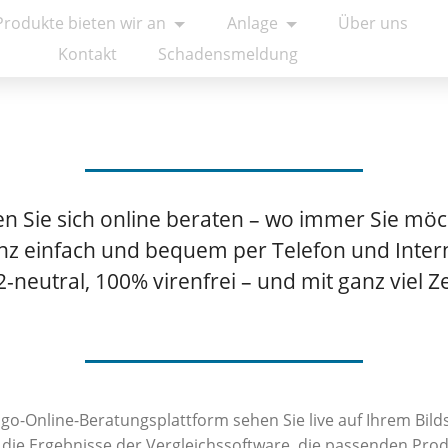
Produkte bieten wir an
Anlage
Über uns
Kontakt
Schadensmeldung
en Sie sich online beraten – wo immer Sie möc
z einfach und bequem per Telefon und Inter
neutral, 100% virenfrei – und mit ganz viel Ze
ogo-Online-Beratungsplattform sehen Sie live auf Ihrem Bild
 die Ergebnisse der Vergleichssoftware, die passenden Prod