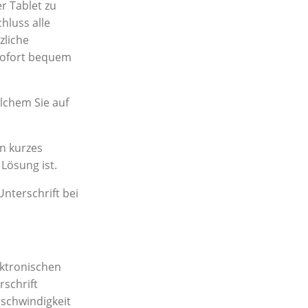
r Tablet zu
hluss alle
zliche
sofort bequem
lchem Sie auf
in kurzes
 Lösung ist.
nterschrift bei
ektronischen
rschrift
schwindigkeit