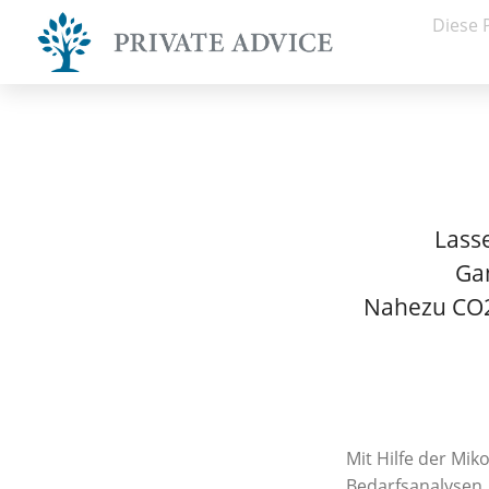
Diese 
Lass
Gan
Nahezu CO2-
Mit Hilfe der Mik
Bedarfsanalysen,