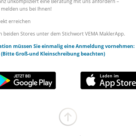
anz unkompliziert eine Beratung mit uns anfordern –
r melden uns bei Ihnen!
rekt erreichen
 in beiden Stores unter dem Stichwort VEMA MaklerApp.
lation müssen Sie einmalig eine Anmeldung vornehmen:
 (Bitte Groß-und Kleinschreibung beachten)