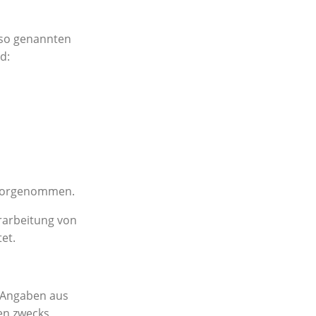
 so genannten
d:
 vorgenommen.
erarbeitung von
et.
 Angaben aus
en zwecks