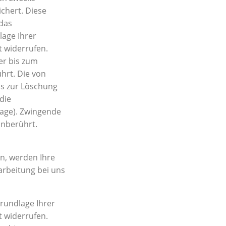
chert. Diese
 das
lage Ihrer
it widerrufen.
er bis zum
ührt.
Die von
ns zur Löschung
die
rage). Zwingende
unberührt.
n, werden Ihre
arbeitung bei uns
rundlage Ihrer
it widerrufen.