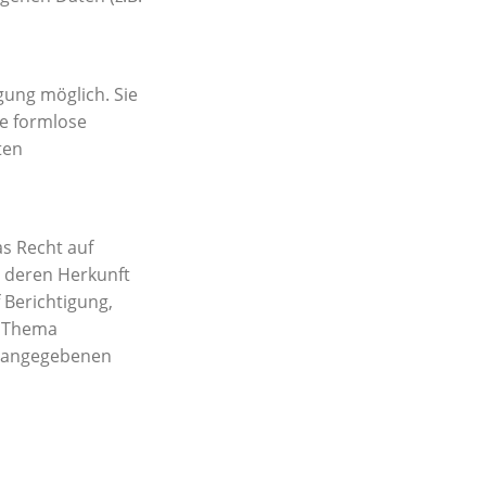
gung möglich. Sie
ne formlose
ten
s Recht auf
 deren Herkunft
 Berichtigung,
m Thema
m angegebenen