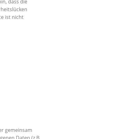
in, dass die
rheitslücken
e ist nicht
 oder gemeinsam
genen Daten (z.B.