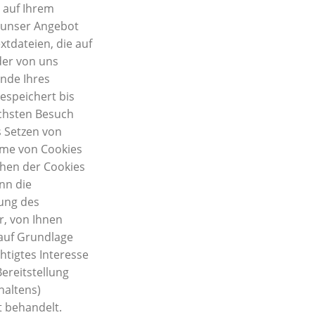
 auf Ihrem
, unser Angebot
xtdateien, die auf
der von uns
nde Ihres
espeichert bis
ächsten Besuch
s Setzen von
hme von Cookies
chen der Cookies
nn die
rung des
r, von Ihnen
 auf Grundlage
htigtes Interesse
ereitstellung
haltens)
t behandelt.