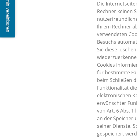
Termin vereinbaren
Die Internetseit
Rechner keinen S
nutzerfreundliche
Ihrem Rechner ab
verwendeten Cook
Besuchs automati
Sie diese lösche
wiederzuerkenne
Cookies informie
für bestimmte Fä
beim Schließen de
Funktionalität di
elektronischen K
erwünschter Funk
von Art. 6 Abs. 1
an der Speicherun
seiner Dienste. S
gespeichert werd