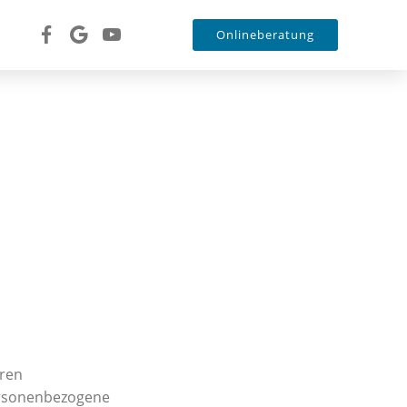
Onlineberatung
hren
ersonenbezogene